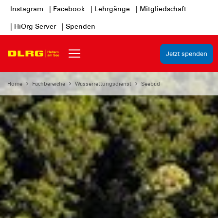
Instagram
| Facebook
| Lehrgänge
| Mitgliedschaft
| HiOrg Server
| Spenden
Jetzt spenden
Home
Fachbereiche
Wasserrettungsdienst
Seebad