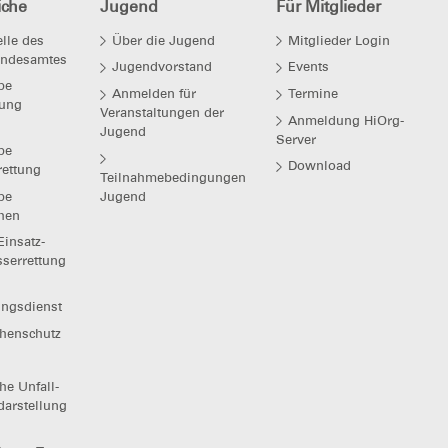
iche
Jugend
Für Mitglieder
elle des
Über die Jugend
Mitglieder Login
Bundesamtes
Jugendvorstand
Events
pe
Anmelden für
Termine
dung
Veranstaltungen der
Anmeldung HiOrg-
Jugend
Server
pe
Download
ettung
Teilnahmebedingungen
pe
Jugend
chen
Einsatz-
serrettung
ungsdienst
phenschutz
he Unfall-
darstellung