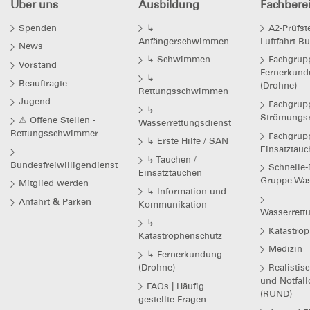
Über uns
Ausbildung
Fachbere
Spenden
↳
A2-Prüfst
Anfängerschwimmen
Luftfahrt-
News
↳ Schwimmen
Fachgrup
Vorstand
Fernerkun
↳
Beauftragte
(Drohne)
Rettungsschwimmen
Jugend
Fachgrup
↳
Strömungsr
⚠ Offene Stellen -
Wasserrettungsdienst
Rettungsschwimmer
Fachgrup
↳ Erste Hilfe / SAN
Einsatztau
↳ Tauchen /
Bundesfreiwilligendienst
Schnelle-
Einsatztauchen
Gruppe Was
Mitglied werden
↳ Information und
Anfahrt & Parken
Kommunikation
Wasserrett
↳
Katastro
Katastrophenschutz
Medizin
↳ Fernerkundung
(Drohne)
Realistisc
und Notfall
FAQs | Häufig
(RUND)
gestellte Fragen