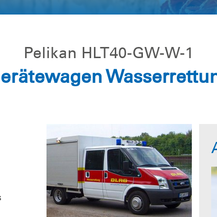
Pelikan HLT40-GW-W-1
erätewagen Wasserrettu
s