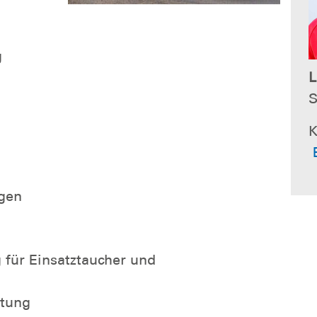
g
L
S
K
ngen
für Einsatztaucher und
htung