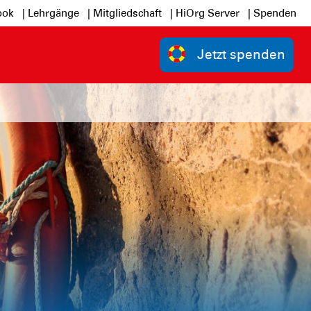
ook
| Lehrgänge
| Mitgliedschaft
| HiOrg Server
| Spenden
Jetzt spenden