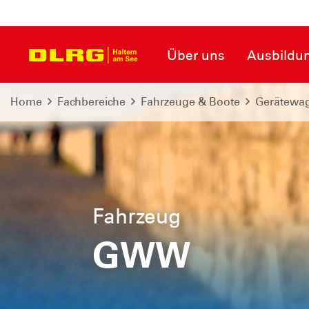
Über uns
Ausbildu
Home
Fachbereiche
Fahrzeuge & Boote
Gerätewag
Fahrzeug
GWW