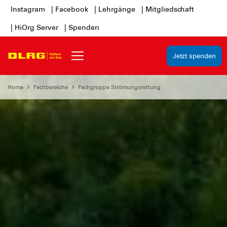
Instagram
| Facebook
| Lehrgänge
| Mitgliedschaft
| HiOrg Server
| Spenden
Jetzt spenden
Home
Fachbereiche
Fachgruppe Strömungsrettung