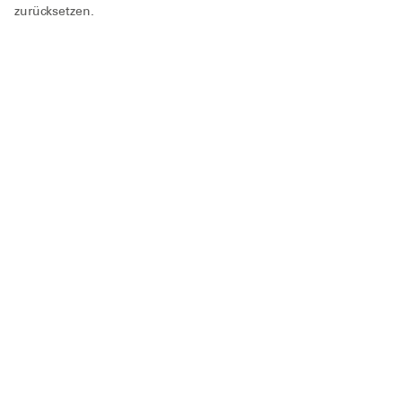
zurücksetzen.
Beauftragter Stömungsrettung
Mark Erlhoff
Kontakt:
E-Mail